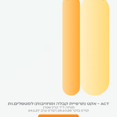
ACT – אקט (תרפיית קבלה ומחויבות) למטפלים.ות
מנחה: ד״ר קרין שטרן
קורס בוקר 25.10.26 | קורס ערב 24.1.27