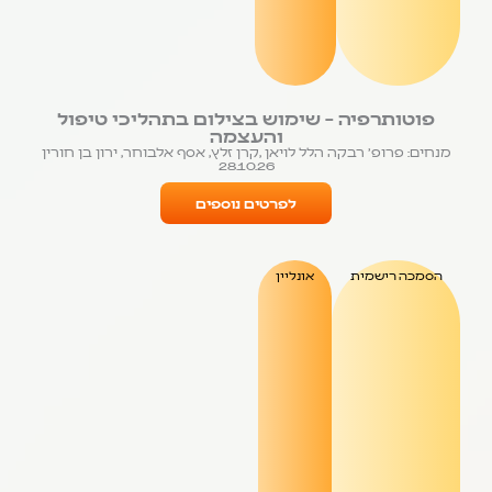
פוטותרפיה – שימוש בצילום בתהליכי טיפול
והעצמה
מנחים: פרופ' רבקה הלל לויאן ,קרן זלץ, אסף אלבוחר, ירון בן חורין
28.10.26
לפרטים נוספים
הסמכה רישמית
אונליין