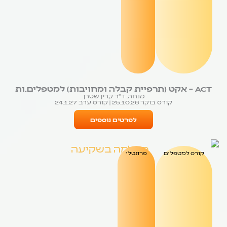
ACT – אקט (תרפיית קבלה ומחויבות) למטפלים.ות
מנחה: ד״ר קרין שטרן
קורס בוקר 25.10.26 | קורס ערב 24.1.27
לפרטים נוספים
קורס למטפלים
פרונטלי