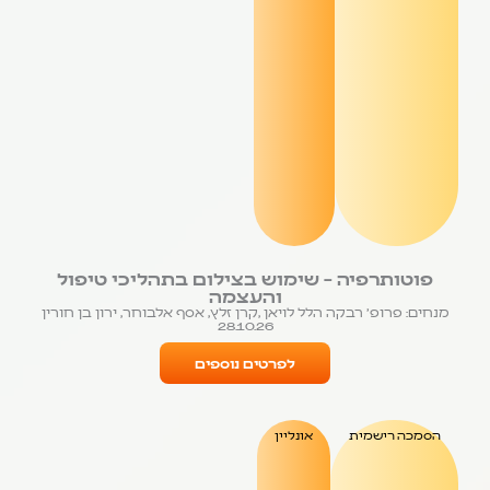
פוטותרפיה – שימוש בצילום בתהליכי טיפול
והעצמה
מנחים: פרופ' רבקה הלל לויאן ,קרן זלץ, אסף אלבוחר, ירון בן חורין
28.10.26
לפרטים נוספים
הסמכה רישמית
אונליין