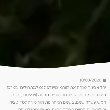
10/03/2020
יהל אביגור, מנחה את קורס "מיינדפולנס למתחילים" במרכז
גוף נפש, מתרגל ולומד מדיטציית תובנה (ויפאסנה) כבר
חמש עשרה שנים. בשנים האחרונות הוא מורה למדיטציה
ופילוסופיית החיים הבודהיסטית. פגשנו אותו לשיחה.