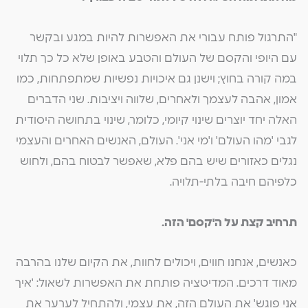
"התרגול פותח עבורי את האפשרות להיות במגע ובקשר
עם היופי והקסם של העולם והטבע באופן שלא כל כך תלוי
במה קורה בחוץ; וישנן גם איכויות נפשיות שמתפתחות, כמו
אמון, אהבה לעצמך ולאחרים, שלווה ויציבות. שני הדברים
האלה יחד יוצרים שינוי קיומי, כלומר, שינוי בתחושה היסודית
לגבי 'מהו העולם' ו'מי אני'. העולם, האנשים האחרים והעצמי
נגלים כאזורים שיש בהם פלא, שאפשר לבטוח בהם, ולחוש
כלפיהם חיבה בלתי-תלויה.
תרחיב קצת על ה'קסם' הזה.
כאנשים, אנחנו חווים, ויכולים לחוות, את הקיום שלנו בהרבה
מאוד דרכים. המדיטציה פותחת את האפשרות לשאול: 'איך
אני פוגש' את העולם הזה, את עצמי, ולהתחיל לערער את