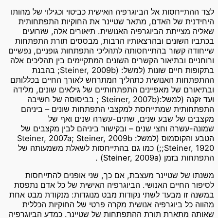
לצד ההתייחסות אל הביוגרפיה האישית כביטוי וכגילוי של מהותו
היחידנית של האדם, מתאר שטיינר את החוקיות התפתחותית
שאליה מצייתת הביוגרפיה האנושית. תיאורים אלה, שזרועים
בכתביו השונים ובהרצאותיו הרבות, מבססים תורת התפתחות
שייחודה קשור בהתייחסותה לתהליכי התפתחות גופניים, נפשיים
ורוחניים ובתיאור הקשרים השונים המתקיימים בין תהליכים אלה
בתקופות חיים שונות (למשל: (Steiner, 2009b; בהבנת
ההתפתחות האנושית כתהליך המתרחש לאורך החיים בכללותם
ובתיאורם של מאפיינים התפתחותיים של גילאים שונים, מלידה
ועד זקנה (למשל:(Steiner, 2007b ; בביסוסה של חשיבה
התפתחותית שמתייחסת למקצבי התפתחות שונים – ביניהם
מקצבים של שבע שנים, שתים-עשרה שנים ואף של
שמונה-עשרה וחצי שנים – ובקישור ביניהם לבין מקצבים של
הטבע והקוסמוס (למשל: Steiner, 2007a; Steiner, 2009b
;Steiner, 1920;) כמו גם בהתייחסות לשאלת משמעותה של
התפתחות בזמן (Steiner, 2009a) .
משנתו של שטיינר מעצבת, אם כך, שני אופנים להתייחסות
לסיפור החיים האנושי. הביוגרפיה האישית של כל אדם נתפסת
במשנה זו מבעד לשתי נקודות מבט מנוגדות: מנקודת מבט אחת
מהווה כל ביוגרפיה אנושית מקרה פרטי של החוקיות הכללית
שאותה מתארת תורת ההתפתחות של שטיינר. כמדע הביוגרפיה