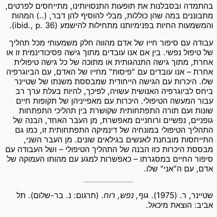
בהתמדה ובסבלנות את תופעות התנסויותינו, מתייחסים לפרטים,
מתבוננים במה שהן כוללות, מבלי להוסיף להן דבר, (..) המהות
והמשמעות החיות בפנימיותנו מתחילות להישמע (ibid., p. 36).
עבודה עם סיפור חייו של אדם מהווה חלק משמעותי מכל תהליך
של טיפול נפשי. בין אם אנו עובדים מתוך גישה פסיכודינמית זו או
אחרת, מתוך גישה התנהגותית או מתוכה של כל גישה טיפולית
אחרת – אנו עובדים עם "פיסות" מחייו של האדם, עם הביוגרפיה
שלו. היכרות עם הגישה הייחודית שמבססת משנתו של שטיינר
ביחס לביוגרפיה האנושית עשויה, לפיכך, להיות בעלת ערך רב
עבור המעשה הטיפולי. היכרות עם מאפייניהן של תקופות חיים
שונות ועם תורה התפתחותית שקושרת בין תהליכי התפתחות
גופניים, נפשיים ורוחניים מאפשרת, מן העבר האחד, הבנה של
התהליך הטיפולי במונחיה של דינמיקה התפתחותית זו, כמו גם
התייחסות מובחנת לאנשים בגילאים שונים. מן העבר השני,
מבססת היכרות כזו הבנה של התהליך הטיפולי – ושל העבודה עם
סיפור החיים במסגרתו – כאפשרות למגע עם מהותו העמוקה של
אדם, עם ה"אני" שלו.
שטיינר, ר. (1975).
גוף, נפש, רוח
. (תרגום: נ. בר-שלום). תל
אביב: הוצאת מיכאל.