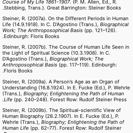
Course of My Life 1861-1907
. (P. M. Allen, Ed., R.
Stebbing, Trans.). Great Barrington: Steiner Books.
Steiner, R. (2007a). On the Different Periods in Human
Life (14.9.1918). In C. D’Agostino (Trans.),
Biographical
Work; The Anthroposophical Basis
(pp. 121–126).
Edinburgh: Floris Books.
Steiner, R. (2007b). The Course of Human Life Seen in
the Light of Spiritual Science (10.3.1908). In C.
D’Agostino (Trans.),
Biographical Work; The
Anthroposophical Basis
(pp. 117–119). Edinburgh:
Floris Books.
Steiner, R. (2009a). A Person’s Age as an Organ of
Understanding (16.8.1924). In E. Fucke (Ed.), P. Wehrle
(Trans.),
Biography; Enlightening the Path of Human
Life
(pp. 240–248). Forest Row: Rudolf Steiner Press.
Steiner, R. (2009b). The Spiritual-scientific View of
Human Biography (28.2.1907). In E. Fucke (Ed.), P.
Wehrle (Trans.),
Biography; Enlightening the Path of
Human Life
(pp. 62–77). Forest Row: Rudolf Steiner