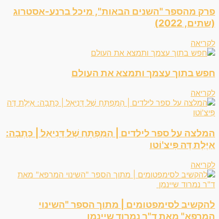
פרק מהספר "השנים הבאות", מיכל ברנע-אסטרוג
(שתים, 2022)
לקריאה
חפש בתוך עצמך ותמצא את העולם
לקריאה
המלצה על ספר לילדים | הַמַּפְתֵּחַ שֶׁל דָּנִיאֵל | כָּתְבָה:
אַיֶּלֶת דֶּה פִּיצ'וֹטו
לקריאה
להקשיב לסימפטומים | מתוך הספר "השינוי
המרפא" מאת ד"ר נמרוד שיינמן ‏