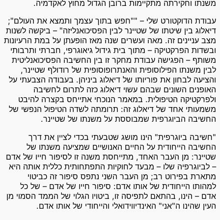
משנתו וחקירתה מתקיימות ברובן הגדול מחוץ לאקדמיה.
עבודת הדוקטורט שלי – ""חפש בתוך עצמך ותמצא את העולם";
דיאלוג בין שיטתו של שטיינר לבין הפסיכואנליזה" – ביקשה לשנות
מצב עניינים זה. מאה ועשרים שנה מאז הופעתן על במת הרעיונות
ובשדות הפרקטיקה – מתוך בית גידול גיאוגרפי, חברתי ותרבותי
משותף – הפגישה עבודת מחקר זו בין החשיבה הפסיכואנליטית
לבין משנתו הפילוסופית והאנתרופוסופית של רודולף שטיינר,
והציעה לבחון את פוריותו של דיאלוג ביניהן. בעבודה הצבעתי על
האופנים השונים שבהם עשוי דיאלוג כזה לתרום לחשיבה
ולפרקטיקה הטיפולית. במאמר הנוכחי אתייחס בקצרה להיבט
משמעותי אחד של דיאלוג זה: תרומתה לשדה הטיפול הנפשי של
החשיבה הביוגרפית שמבוססת על משנתו של שטיינר.
"חשיבה ביוגרפית" הינו מושג שטבעתי בכדי לציין את דרך
החשיבה הייחודית על החיים האנושיים שמציעה משנתו של
שטיינר: מן העבר האחד, מתייחסת משנה זו לסיפור חייו של אדם
– לביוגרפיה שלו – מבעד לחוקיות התפתחותית כללית אותה היא
מתארת בפירוט רב; מן העבר השני נתפס סיפור זה כביטוי
למהותו הייחודית של אותו אדם: סיפור חייו של אדם – של כל
אדם – הינו, בהתאם לתפיסה זו, ביטויו הגלוי של הממד הסמוי מן
העין שהינו ה"אני" האינדיווידואלי והייחודי של אותו אדם.