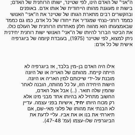
ה"אני" של האדם הינו, לפי שטיינר, ישותו הרוחנית של האדם;
בישות זו מעוגנת מהותו הייחודית של אותו אדם. באופנים
ובהקשרים רבים מתארת הגותו של שטיינר את ה"אני" האנושי
כממד רוחני-נצחי שמגדיר את ייחודו של כל אדם, כמו גם כממד
שבאמצעותו הוא מהווה חלק מאחדותו הרוחנית של העולם כולו.
את הביטוי הברור להיותו של ה"אני" האנושי ישות רוחנית יחידנית
ניתן למצוא, לפי שטיינר (1975), בעובדת קיומה של ביוגרפיה
אישית של כל אדם:
אילו היה האדם בן-מין בלבד, אז ביוגרפיה לא
הייתה קיימת. מהותם של האריה או של היונה
מובנת על-ידי שייכותם למין האריה או היונה.
הישות היחידה הזו, על כל מהותה, הובנה לאחר
שהמין שלה תואר. (..) אבל אצל האדם,
החשוב מתחיל לא בהיותו אחד מבני מינו אלא
רק מכוח היותו
יחיד
, אישיות בפני עצמה. עדיין
לא הבנתי את מהותו של פלוני מאי-שם, אם
תיארתי את בנו או את אביו. עליי לדעת את
הביוגרפיה שלו-עצמו (עמ' 47-48).