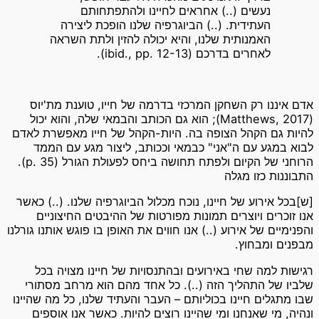
נעשים (..) אחראים לחיינו ולהתפתחותם
העתידית. (..) הביוגרפיה שלנו הופכת ליצירה
האמנותית שלנו, והיא יכולה להזין ולתת השראה
לאחרים בדרכם (ibid., pp. 12-13).
אדם איננו רק השחקן המרכזי בדרמה של חייו, טוענת מת'יוס
(Matthews, 2017); הוא גם הכותב והבמאי שלה, והוא יכול
להיות גם הקהל הצופה בה. היות-הקהל של חייו מאפשרת לאדם
לבוא במגע עם ה"אני" כבמאי וככותב, ליצור מגע עם הממד
הרוחני של הקיום ולפתח תחושה ביחס לפעולת הגורל (p. 35).
התבוננות כזו מגלה
[ש]בכל אירוע של חיינו, נוכח מכלול הביוגרפיה שלנו. (..) כאשר
אנו זוכרים ויוצרים תמונות מפורטות של ההיבטים החיצוניים
והפנימיים של אירוע (..) אנו חווים את האופן בו פוגש אותנו גורלנו
מבפנים ומבחוץ.
רגישות למה שחי באירועים ובהתנסויות של חיינו מצויה בכל
שלביו של התהליך הזה (..). כל אחד מהם הוא מרחב מסתורי
שבו מתגלים חיינו בכוליותם – העבר והעתיד שלנו, כל מה שהיינו
ונהיה, מי שאנחנו ומי שהיינו רוצים להיות. כאשר אנו אוספים