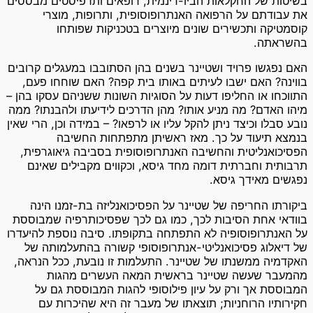
בשיטות של החקלאות הביו-דינמית, רופאים ותרפיסטים מבססים
את עבודתם על הרפואה האנתרופוסופית, ותרופות, מוצרי
קוסמטיקה ותכשירים שונים מיוצרים בטכניקות שפותחו
בהשראתה.
האם נפגשו פרויד ושטיינר בשנים בהן הסתובבו במעגלים קרובים
בווינה? האם ישבו לעיתים באותו בית קפה? האם שוחחו פעם,
התווכחו או החליפו דעות על הסוגיות השונות ששניהם עסקו בהן –
מיהו האדם? מה מניע אותו? מהן הדרכים לידיעתו ולהבנתו? ממה
נובע סבלו וכיצד ניתן להקל עליו או לרפאו? – במידה וכן, הרי שאין
בנמצא תיעוד על כך. מאז ראשיתן מתפתחות החשיבה
הפסיכואנליטית והחשיבה האנתרופוסופית בסביבה גיאוגרפית,
תרבותית וחברתית דומה מחד גיסא, וכקווים מקבילים שאינם
נפגשים מאידך גיסא.
ביקורתו החריפה של שטיינר על הפסיכואנליזה בת-זמנו הינה
בוודאי אחת הסיבות לכך, כמו גם לכך שפסיכותרפיה שמבוססת
על האנתרופוסופיה לא התפתחה בתקופתו. סיבה נוספת להיעדרו
של דיאלוג פסיכואנליטי-אנתרופוסופי קשורה בהתעלמותה של
האקדמיה ממשנתו של שטיינר. התעלמות זו נובעת, ככל הנראה,
מהמעבר שעשה שטיינר בראשית המאה העשרים מהגות
המבוססת אך ורק על עיון פילוסופי להגות המבוססת גם על
חקירותיו הרוחניות; תוצאתו של מעבר זה היא שהיכרות עם