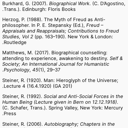
Burkhard, G. (2007).
Biographical Work
. (C. D’Agostino,
Trans.). Edinburgh: Floris Books.
Herzog, P. (1988). The Myth of Freud as Anti-
philosopher. In P. E. Stepansky (Ed.),
Freud –
Appraisals and Reappraisals; Contributions to Freud
Studies, Vol 2
(pp. 163–190). New York & London:
Routledge.
Matthews, M. (2017). Biographical counselling:
attending to experience, awakening to destiny.
Self &
Society; An International Journal for Humanistic
Psychology
,
45
(1), 29–37.
Steiner, R. (1920). Man: Hieroglyph of the Universe;
Lecture 4 (16.4.1920) (GA 201).
Steiner, R. (1992).
Social and Anti-Social Forces in the
Human Being (Lecture given in Bern on 12.12.1918)
.
(C. Schafer, Trans.). Spring Valley, New York: Mercury
Press.
Steiner, R. (2006).
Autobiography; Chapters in the