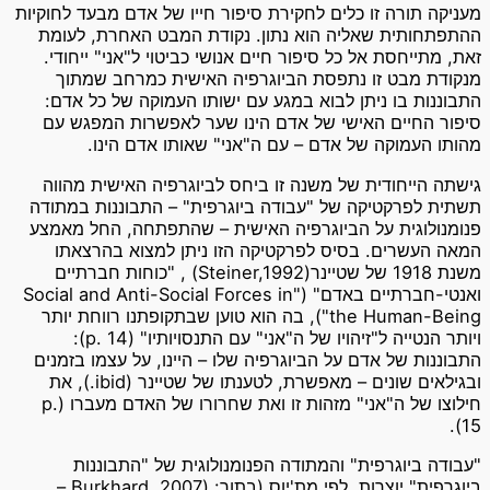
מעניקה תורה זו כלים לחקירת סיפור חייו של אדם מבעד לחוקיות
ההתפתחותית שאליה הוא נתון. נקודת המבט האחרת, לעומת
זאת, מתייחסת אל כל סיפור חיים אנושי כביטוי ל"אני" ייחודי.
מנקודת מבט זו נתפסת הביוגרפיה האישית כמרחב שמתוך
התבוננות בו ניתן לבוא במגע עם ישותו העמוקה של כל אדם:
סיפור החיים האישי של אדם הינו שער לאפשרות המפגש עם
מהותו העמוקה של אדם – עם ה"אני" שאותו אדם הינו.
גישתה הייחודית של משנה זו ביחס לביוגרפיה האישית מהווה
תשתית לפרקטיקה של "עבודה ביוגרפית" – התבוננות במתודה
פנומנולוגית על הביוגרפיה האישית – שהתפתחה, החל מאמצע
המאה העשרים. בסיס לפרקטיקה הזו ניתן למצוא בהרצאתו
משנת 1918 של שטיינר(Steiner,1992) , "כוחות חברתיים
ואנטי-חברתיים באדם" ("Social and Anti-Social Forces in
the Human-Being"), בה הוא טוען שבתקופתנו רווחת יותר
ויותר הנטייה ל"זיהויו של ה"אני" עם התנסויותיו" (p. 14):
התבוננות של אדם על הביוגרפיה שלו – היינו, על עצמו בזמנים
ובגילאים שונים – מאפשרת, לטענתו של שטיינר (ibid.), את
חילוצו של ה"אני" מזהות זו ואת שחרורו של האדם מעברו (p.
15).
"עבודה ביוגרפית" והמתודה הפנומנולוגית של "התבוננות
ביוגרפית" יוצרות, לפי מת'יוס (בתוך: (Burkhard, 2007 –