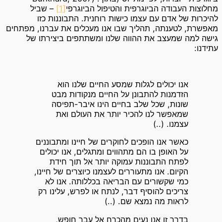
מחלוצות העבודה הביוגרפית והטיפול הביוגרפי
[1]
– שביל
להיכרות של אדם עם עצמו כישות רוחנית. התבוננות כזו
מאפשרת, לטענתה, תהליך שבו אנו מעכלים את עברנו, מפתחים
גישה למה שמעצב את ההווה שלנו ומשתתפים ביצירתו של
עתידנו:
אנו יכולים לגלות שמסע החיים שלנו הוא
הזדמנות להתבונן על החיים מנקודות מבט
שונות, שכל שלב בחיים הינו איבר-תפיסה
שמאפשר לנו להכיר יותר את העולם ואת
עצמנו. (..)
כאשר אנו הופכים לחוקרים של חיינו ומתבוננים
על האופן בו הם מתהווים ומתגלים, אנו יכולים
לפתח התבוננות עמוקה יותר אל תוך חידת
הקיום. אנו מתעוררים לעצמנו כיוצרים של חיינו,
כמי שקשורים עם הבריאה בכללותה. אנו לא
צריכים להוסיף דבר, לנתח או לפרש, עלינו רק
לראות מה נמצא שם. (..)
בדרך זו אנו נעים מהכרח אל עבר חופש,