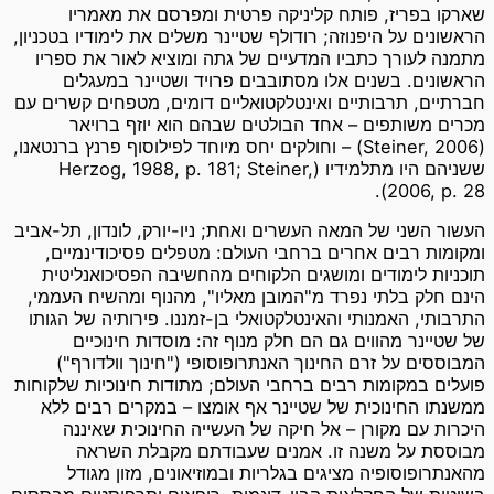
שארקו בפריז, פותח קליניקה פרטית ומפרסם את מאמריו
הראשונים על היפנוזה; רודולף שטיינר משלים את לימודיו בטכניון,
מתמנה לעורך כתביו המדעיים של גתה ומוציא לאור את ספריו
הראשונים. בשנים אלו מסתובבים פרויד ושטיינר במעגלים
חברתיים, תרבותיים ואינטלקטואליים דומים, מטפחים קשרים עם
מכרים משותפים – אחד הבולטים שבהם הוא יוזף ברויאר
(Steiner, 2006) – וחולקים יחס מיוחד לפילוסוף פרנץ ברנטאנו,
ששניהם היו מתלמידיו (Herzog, 1988, p. 181; Steiner,
2006, p. 28).
העשור השני של המאה העשרים ואחת; ניו-יורק, לונדון, תל-אביב
ומקומות רבים אחרים ברחבי העולם: מטפלים פסיכודינמיים,
תוכניות לימודים ומושגים הלקוחים מהחשיבה הפסיכואנליטית
הינם חלק בלתי נפרד מ"המובן מאליו", מהנוף ומהשיח העממי,
התרבותי, האמנותי והאינטלקטואלי בן-זמננו. פירותיה של הגותו
של שטיינר מהווים גם הם חלק מנוף זה: מוסדות חינוכיים
המבוססים על זרם החינוך האנתרופוסופי ("חינוך וולדורף")
פועלים במקומות רבים ברחבי העולם; מתודות חינוכיות שלקוחות
ממשנתו החינוכית של שטיינר אף אומצו – במקרים רבים ללא
היכרות עם מקורן – אל חיקה של העשייה החינוכית שאיננה
מבוססת על משנה זו. אמנים שעבודתם מקבלת השראה
מהאנתרופוסופיה מציגים בגלריות ובמוזיאונים, מזון מגודל