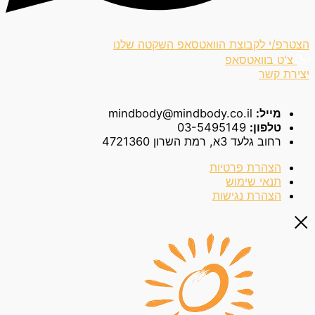
הצטרפ/י לקבוצת הוואטסאפ השקטה שלנו
צ'ט בוואטסאפ
יצירת קשר
מייל:
mindbody@mindbody.co.il
טלפון:
03-5495149
רחוב גלעד 3א, רמת השרון 4721360
הצהרת פרטיות
תנאי שימוש
הצהרת נגישות