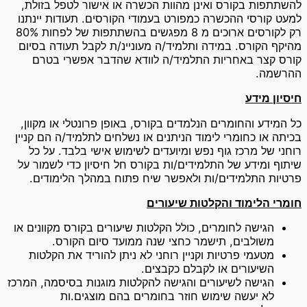
להשתתפות בקורס ואינן מהוות הכשרה או אישור לטפל בזולת,
למעט קורסי ההכשרה כמפורט בעמודי הקורסים. תעודות יינתנו
רק לקורסים ארוכים מ 8 מפגשים בהשתתפות של לפחות 80%
מהיקף הקורס. במידה ותלמיד/ה מעוניינ/ת לקבל תעודה בסיום
קורס קצר באחריות התלמיד/ה לוודא שהדבר אפשרי בטרם
ההרשמה.
חיסיון מידע
כל המידע והחומרים הנלמדים בקורס, באופן פרונטלי או מקוון,
בכיתה או כחומרי לימוד הניתנים או נשלחים לתלמיד/ה הם קניין
רוחני של מרכז גוף נפש ומיועדים לשימוש אישי בלבד. על כל
שיתוף ומידע של התלמידים/ות בקורס חל חיסיון כדי לשמור על
פרטיות התלמידים/ות ולאפשר שיח פתוח במהלך הלימודים.
חומרי הלימוד
והקלטות שיעורים
הגישה לחומרים, כולל הקלטות שיעורים בקורס מקוונים או
משולבים, תישמר כחצי שנה ממועד סיום הקורס.
מטעמי פרטיות וקניין רוחני לא ניתן להוריד את הקלטות
השיעורים או לקבלם כקבצים.
הגישה לשיעורים והגישה להקלטות מוגנות בסיסמה, המרכז
לא יעשה שימוש חוזר בחומרים בהם מוצגים.ות