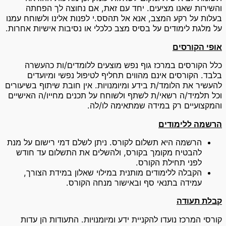
והשירות שאנו מציעים. יחד עם זאת, אם נחוצה לך הפחתה
בעלות על רקע המצב, אנא אל תהסס.י לפנות אלינו ולשוחח עמנו
על מלגת לימודים על בסיס מצב כלכלי או נסיבות אישיות אחרות.
אופי הקורסים
כלל הקורסים במרכז גוף נפש מוצעים ללומדים/ות כהעשרה
בלבד. הקורסים אינם מהווים תחליף לטיפול נפשי ומיועדים
להעשיר את הלומד/ת בידע ומיומנויות. אין חובת שיתוף בשיעורים
וכל תלמיד/ה רשאי/ת לשתף ולשוחח על תכנים מחייו/ה האישיים
והמקצועיים רק במידה שמתאימה לו/לה.
הרשמה ללימודים
הרשמה היא תשלום לקורס. ניתן לשלם דמי רישום על מנת
להבטיח מקומך בקורס, ולהשלים את התשלום עד חודש
לפני תחילת הקורס.
הקבלה ללימודים מותנית במילוי שאלון במידת הצורך,
עמידה בתנאי סף ובאישור מנחה הקורס.
קבלת תעודה
קורסי המרכז נועדו להקניית ידע ומיומנויות. התעודות הן עדות