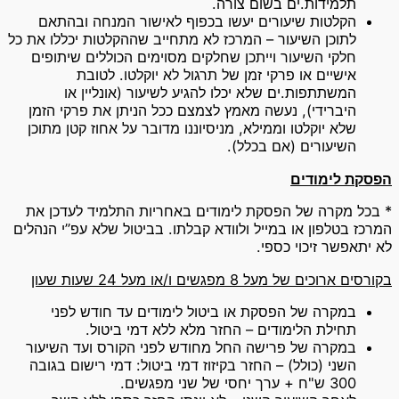
תלמידות.ים בשום צורה.
הקלטות שיעורים יעשו בכפוף לאישור המנחה ובהתאם
לתוכן השיעור – המרכז לא מתחייב שההקלטות יכללו את כל
חלקי השיעור וייתכן שחלקים מסוימים הכוללים שיתופים
אישיים או פרקי זמן של תרגול לא יוקלטו. לטובת
המשתתפות.ים שלא יכלו להגיע לשיעור (אונליין או
היברידי), נעשה מאמץ לצמצם ככל הניתן את פרקי הזמן
שלא יוקלטו וממילא, מניסיוננו מדובר על אחוז קטן מתוכן
השיעורים (אם בכלל).
הפסקת לימודים
* בכל מקרה של הפסקת לימודים באחריות התלמיד לעדכן את
המרכז בטלפון או במייל ולוודא קבלתו. בביטול שלא עפ”י הנהלים
לא יתאפשר זיכוי כספי.
בקורסים ארוכים של מעל 8 מפגשים ו/או מעל 24 שעות שעון
במקרה של הפסקת או ביטול לימודים עד חודש לפני
תחילת הלימודים – החזר מלא ללא דמי ביטול.
במקרה של פרישה החל מחודש לפני הקורס ועד השיעור
השני (כולל) – החזר בקיזוז דמי ביטול: דמי רישום בגובה
300 ש"ח + ערך יחסי של שני מפגשים.