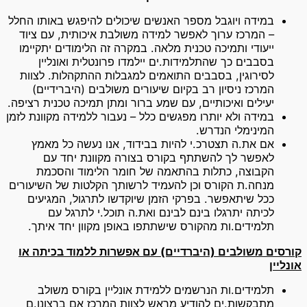
במידה ויוגבל מספר האנשים שיכולים להיפגש באותו החלל
– המרכז ערוך לאפשר למידה משולבת איכותית, עם ציוד
ייעודי ותמיכה טכנית מלאה. במקרה זה הלימודים יתקיימו
בסבבים כך שהתלמידות.ים יילמדו פרונטלית ואונליין
לסירוגין, בסבבים התואמים למגבלות ההתקהלות. לצוות
המרכז ניסיון רב בקיום שיעורים משולבים (היברידיים)
יעילים ואיכותיים, עם שמע ברור ומתן תמיכה טכנית רציפה.
במידה ולא יותרו מפגשים כלל – נעבור ללמידה מקוונת לזמן
המינימלי הנדרש.
אם את.ה תצטרכ.י להיות בבידוד, אנו נעשה כל מאמץ
לאפשר לך להשתתף בקורס בצורה מקוונת יחד עם
הקבוצה, כתלות בהתאמה של חומר הלימוד והסכמת
מנחה.ת הקורס וכן להעמיד לרשותך הקלטות של השיעורים
ככל שיתאפשר. בפרקי הזמן שיוקדשו לתרגול, המגיעים
לכיתה יתרגלו בינם לבינם ואת.ה תוכל.י לתרגל עם
תלמידים.ות מהקורס שישתתפו באופן מקוון יחד איתך.
קורסים משולבים (היברדיים) עם אפשרות ללמוד בכיתה או
אונליין
תלמידים.ות הנרשמים ללמידת אונליין בקורס משולב
מתבקשות.ים להודיע מראש לצוות המרכז אם ברצונן.ם