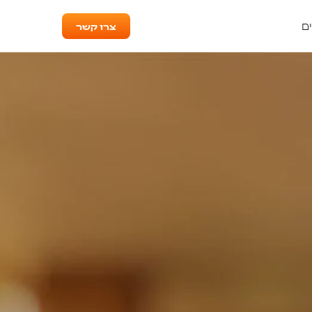
צרו קשר
ם