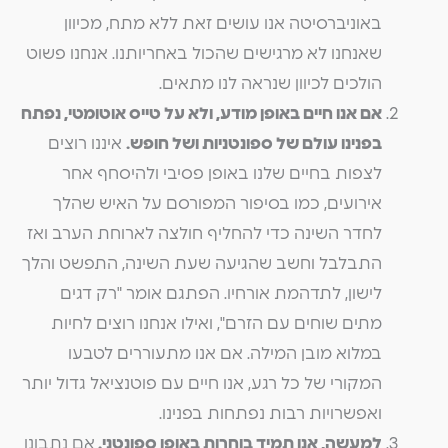
באוניברסיטה אנו עושים זאת ללא מתח, מכיוון
שאנחנו לא מרגישים שהכול באחריותנו. אנחנו פשוט
הולכים לכיוון שנראה לנו מתאים.
אם אנו חיים באופן מודע, ולא על טייס אוטומטי
,
נפתח
בפנינו עולם של ספונטניות ושל חופש
.
איננו רוצים
לצפות בחיים שלנו באופן פסיבי ולהיסחף אחר
אירועים, כמו בסיפור המפורסם על האיש שהלך
לחדר השינה כדי להחליף חולצה לארוחת הערב ואז
התבלבל וחשב שהגיעה שעת השינה, התפשט והלך
לישון, לתדהמת אורחיו. הפתגם אומר "רק דגים
מתים שוחים עם הזרם", ואילו אנחנו רוצים לחיות
במלוא מובן המילה. אם אנו מתעוררים לטבעו
המקורי של כל רגע, אנו חיים עם פוטנציאל גדול יותר
ואפשרויות רבות נפתחות בפנינו.
למעשה
,
אנו תמיד בוחרות באופן ספונטני
.
אם נתבונן