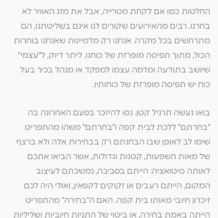
החלטות כמו אם לקחת מטרייה, אבל את מזג האוויר לא
בחרנו. רבים מהאירועים שקורים לנו אינם בשליטתנו, הם
מתרחשים בכל מקרה. אנחנו רק מדמיינות שאנחנו בוחרות
הכול, מתוך תפיסה מופרזת של כוחנו. ליתר דיוק, ל"עצמי"
שיושב בתודעה ומדמה עצמו למפקד או מנהל בכיר בעל
כוח יש תפיסה מופרזת של כוחותיו.
בואו נעשה תרגיל קטן. נסו להיזכר בפעם האחרונה בה
"בחרתם" ללכת לבית קפה ו"בחרתם" משהו מהתפריט.
שימו לב לאופן שבו הבחנתם רק בבחירות אלה ולא ברצף
של מאות השפעות, קטנות וגדולות, אשר הביאו אתכם
לאותה סיטואציה: הייתם בסביבה, נמשכתם לעיצוב
המקום, הייתם רעבים או זקוקים לקפאין, ואולי היה לכם
זיכרון חיובי מאותו בית קפה. האם ה"בחירה" מהתפריט
הייתה באמת בחירה, או ביטוי של התניות חיוביות ושליליות