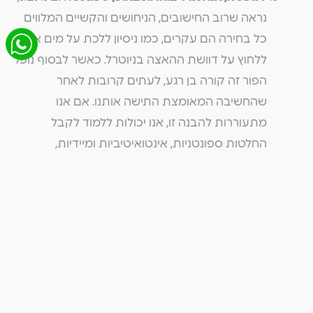
נראה שרוב החישובים, הניחושים והקשיים המלווים
כל בחירה הם עקרים, כמו ניסיון ללכת על מים או
ללחוץ על דוושת ההאצה בניוטרל. כאשר לבסוף נופל
הפור זה קורה בן רגע, לעתים קרובות לאחר
שהחשיבה המאומצת התישה אותנו. אם אנו
מתעוררות להבנה זו, אנו יכולות ללמוד לקבל
החלטות ספונטניות, אינטואיטיביות ומיידיות,
להתעלם מכל הבלבול התודעתי וכך לקצר במידה
רבה את תהליך הבחירה.
תובנות אלה הן לא עניין טכני, אלא חלק בלתי נפרד מחיים
רוחניים ומודעים. בחיים מסוג זה, התביעה לבחור ולמצוא
כיוון מתחלפת בהכרה אמיתית במה שטוב עבורנו, מסייע
לנו ומקנה לחיינו כיוון יציב ובריא. ראיית התמונה הרחבה
עוזרת לנו לזכור שאף בחירה אינה כה חשובה. אחרי הכול,