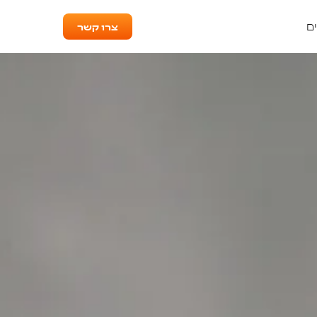
צרו קשר
ם