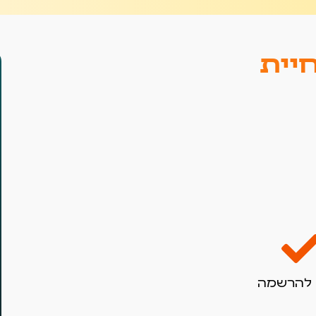
יית
להרשמה