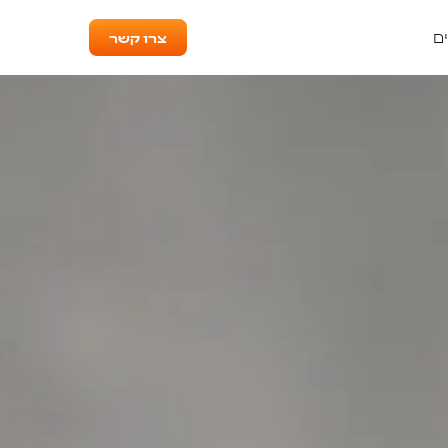
צרו קשר
ם