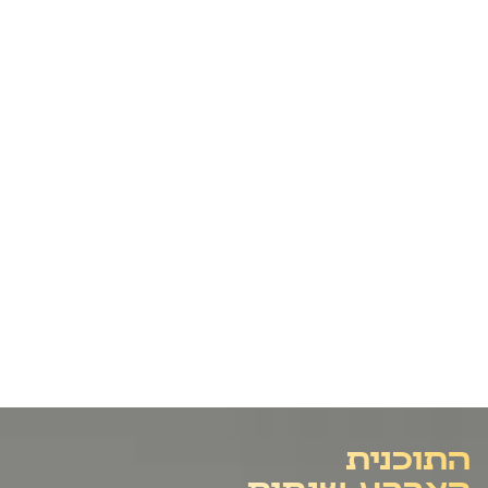
התוכנית
הארבע-שנתית