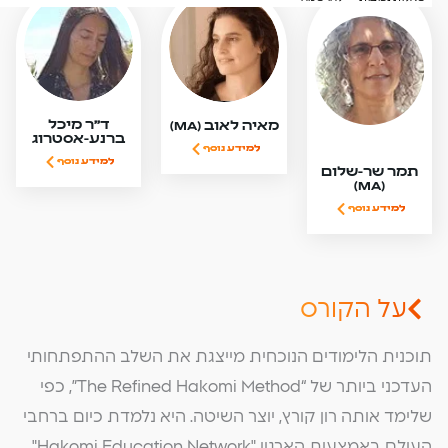
ד"ר מיכל
מאיה לאוב (MA)
ברנע-אסטרוג
למידע נוסף
למידע נוסף
תמר שר-שלום
(MA)
למידע נוסף
על הקורס
תוכנית הלימודים הנוכחית מייצגת את השלב ההתפתחותי
העדכני ביותר של “The Refined Hakomi Method”, כפי
שלימד אותה רון קורץ, יוצר השיטה. היא נלמדת כיום ברחבי
העולם באמצעות הארגון "Hakomi Education Network".