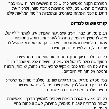
הפורמט הקצר מאפשר לרכוש כלים מעשיים ולחוות שינוי כבר
מהצעדים הראשונים, ללא מחויבות ארוכת טווח, ולהכיר את
התכנים לפני העמקה בקורסים ובתוכניות הלימוד המלאות שלנו.
קורס פשוט למדוט
רבים מאיתנו כבר יודעים שהאתגר האמיתי אינו להתחיל לתרגל,
אלא להמשיך ולהעמיק בתרגול לאורך זמן. דווקא בתקופות
עמוסות, לחוצות ומאתגרות – אלו שבהן התרגול יכול להועיל לנו
יותר מכל, הוא לעיתים נדחק הצידה.
הקורס נולד בדיוק מתוך ההבנה הזו. זוהי סדרת מפגשים
המוקדשת כולה לתרגול ולהעמקה, ומיועדת לכל מי שכבר מכיר
את עולם המיינדפולנס ומבקש להביא עוד נוכחות, יציבות, תבונה
וחמלה אל תוך חיי היום־יום.
בכל מפגש נתרגל שני תרגולים שונים, ונשלב לימוד קצר שיסייע
לחבר בין התרגול לבין האופן שבו ניתן ליישם את איכויות
המיינדפולנס במצבי החיים המשתנים.
הקורס מציע מסגרת תומכת ועקבית להמשך הדרך, ומאפשרת
לטפח בהדרגה יציבות פנימית, בהירות, קשב ונוכחות בחיי
היום־יום.