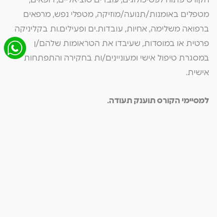
מטפלים באומנות/תנועה/מוזיקה, מטפלי נפש, מרפאים
ברפואה משלימה, אחיות, עובדות.ים ופעילים.ות בקליניקה
פרטית או במוסדות, שעיבדו את הטראומות שלהם/ן
במסגרת טיפול אישי ומעוניינים/ות בחקירה והתפתחות
אישית.
למסיימי הקורס תוענק תעודה.
הקורס מוגבל במספר המקומות, נא מהרו להירשם.
להמשך תהליך ההרשמה ולקבלת פרטים נוספים, נשמח
אם תמלאו שאלון התאמה קצר, על מנת לוודא שהקורס
מתאים לצרכים, לציפיות ולרקע שלכם.ן.
*מספר המקומות בקורס מוגבל, תינתן עדיפות בהרשמה