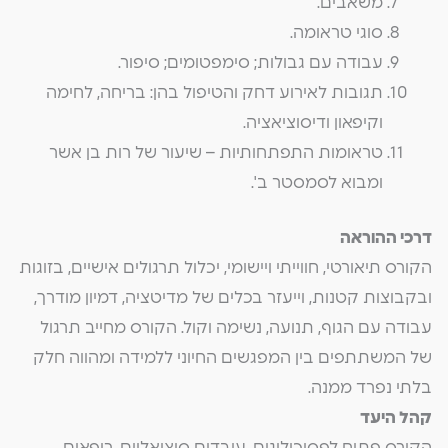
משאבים.
סוגי טראומה.
עבודה עם גבולות; סימפטומים; סיפור.
תגובות לאירוע דחק והטיפול בהן: בריחה, לחימה
וקיפאון ודיסוציאציה.
טראומות התפתחותיות – שיעור של רות בן אשר
ומבוא לסמסטר ב'.
דרכי ההוראה
הקורס תיאורטי, חווייתי ויישומי, יכלול תרגולים אישיים, בזוגות
ובקבוצות קטנות, וייעזר בכלים של מדיטציה, דמיון מודרך,
עבודה עם הגוף, תנועה, נשימה וקול. הקורס מחייב תרגול
של המשתתפים בין המפגשים החיוני ללמידה ומהווה חלק
בלתי נפרד ממנה.
קהל היעד
הקורס פתוח לפסיכולוגים, עובדים סוציאליים, רופאים,