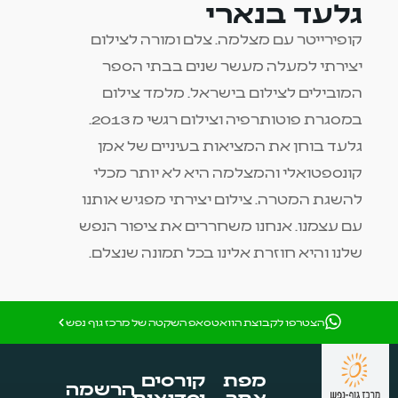
גלעד בנארי
קופירייטר עם מצלמה. צלם ומורה לצילום
יצירתי למעלה מעשר שנים בבתי הספר
המובילים לצילום בישראל. מלמד צילום
במסגרת פוטותרפיה וצילום רגשי מ 2013.
גלעד בוחן את המציאות בעיניים של אמן
קונספטואלי והמצלמה היא לא יותר מכלי
להשגת המטרה. צילום יצירתי מפגיש אותנו
עם עצמנו. אנחנו משחררים את ציפור הנפש
שלנו והיא חוזרת אלינו בכל תמונה שנצלם.
הצטרפו לקבוצת הוואטסאפ השקטה של מרכז גוף נפש
מפת
קורסים
הרשמה
אתר
וסדנאות