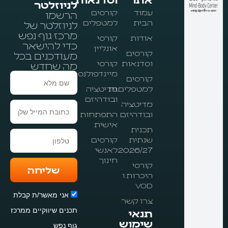
לניוזלטר
עמוד
קורסים
הרשמו
הבית
למטפלים
לניוזלטר של
מרכז גוף נפש
אודות
קורסי
כדי להישאר
אונליין
קורסים
מעודכנים בכל
וסדנאות
קורסי
מה שחדש
מיינדפולנס
קורסים
שם
למטפלים.ות
מדיטציה
מלא
ובודהיזם
מדיטציה
ובודהיזם
התפתחות
אישית
תכנית
טלפון
שנתית
קורסים
2026/27
לאנשי
חינוך
קורסי
שליחה
היכרות ו
VOD
אני מאשר/ת קבלת
צרו קשר
תכנים שיווקיים ממרכז
תנאי
שימוש
גוף נפש