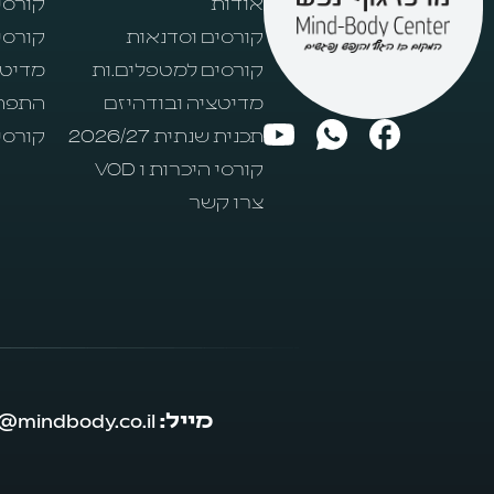
אודות
קורסי 
קורסים וסדנאות
קורסי
קורסים למטפלים.ות
מדיטצ
מדיטציה ובודהיזם
התפת
תכנית שנתית 2026/27
קורסי
קורסי היכרות ו VOD
צרו קשר
מייל:
mindbody@mindbody.co.il