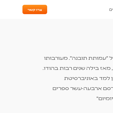
צרו קשר
ם
 "עמותת תובנה". מעורבותו
במדיטציית מיינדפולנס ומדיטציית ויפאסנה החלה בשנת 1975, מאז בילה שנים רבות בהודו.
. סטיבן למד באוניברסיטת
ופרסם ארבעה-עשר ספרים
ומיום"