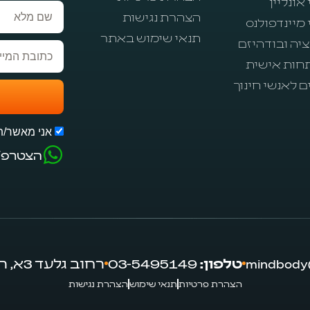
אונליין
שם
הצהרת נגישות
 מיינדפולנס
מלא
תנאי שימוש באתר
יה ובודהיזם
חות אישית
ם לאנשי חינוך
אני מאשר/ת 
הצטרפ/
טלפון:
03-5495149
רחוב גלעד 3א, רמת השרון 4721360
הצהרת פרטיות
תנאי שימוש
הצהרת נגישות