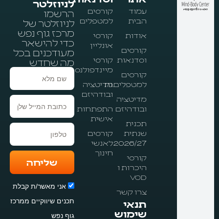
לניוזלטר
עמוד
קורסים
הרשמו
הבית
למטפלים
לניוזלטר של
מרכז גוף נפש
אודות
קורסי
כדי להישאר
אונליין
קורסים
מעודכנים בכל
וסדנאות
קורסי
מה שחדש
מיינדפולנס
קורסים
שם
למטפלים.ות
מדיטציה
מלא
ובודהיזם
מדיטציה
ובודהיזם
התפתחות
אישית
תכנית
טלפון
שנתית
קורסים
2026/27
לאנשי
חינוך
קורסי
שליחה
היכרות ו
VOD
אני מאשר/ת קבלת
צרו קשר
תכנים שיווקיים ממרכז
תנאי
שימוש
גוף נפש