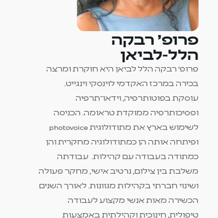
פרופ' רבקה
הלל-לביאן
פרופ' רבקה הלל לביאן היא חוקרת ומרצה
בכירה במרכז האקדמי לוינסקי וינגייט.
עוסקת בפוטותרפיה, וידאו־תרפיה
ופסיכותרפיה ממוקדת טראומה. הכניסה
לשימוש בארץ את מתודולוגית photovoice
ופיתחה אותה הן כמתודולוגיה מחקרית והן
כמתודה בעבודה עם קהילות. עבודתה
משלבת בין צילום, נרטיב אישי, מחקר פעולה
ושינוי חברתי בקהילות מגוונות. לאורך השנים
הכשירה מאות אנשי מקצוע לעבודה
טיפולית, חינוכית וקהילתית באמצעות