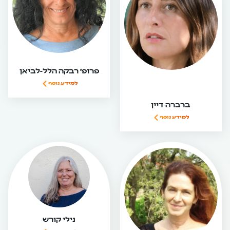
פרופ' רבקה הלל-לביאן
למידע נוסף
ברברה דיין
למידע נוסף
נילי קורש