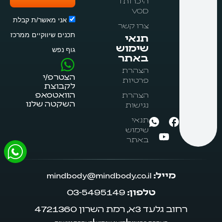
היכרות ו
VOD
אני מאשר/ת קבלת
צרו קשר
תכנים שיווקיים ממרכז
תנאי
שימוש
גוף נפש
באתר
הצהרת
הצטרפ/י
פרטיות
לקבוצת
הצהרת
הוואטסאפ
השקטה שלנו
נגישות
תנאי
שימוש
באתר
מייל:
mindbody@mindbody.co.il
טלפון:
03-5495149
רחוב גלעד 3א, רמת השרון 4721360