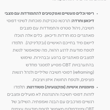
ריפוי וכלים מעשיים ואפקטיבים להתמודדות עם מצבי
דיכאון וחרדה:
תרכשו טכניקות מוכחות לשינוי דפוסי
חשיבה, ניהול סטרס והתמודדות עם מצבים
מאתגרים כמו חרדות ודיכאון. כלים אלה תוכלו
ליישם מיד בחייכם האישיים (ובקליניקה). תלמדו
לטפח מודעות לרגע ההווה, מה שמאפשר לגשת
למצבים מאתגרים ברוגע ובבהירות. שימוש
בהתערבויות CBT מסייע למסגר מחדש
(reframing) דפוסי חשיבה שליליים ולנהל רגשות
מציפים, ולטפח תחושת איזון ויציבות.
מיומנויות אישיות (ומקצועיות) משודרגות
: תלמדו
לזהות דפוסי חשיבה והתנהגות לא מועילים ומצבים
רגשיים מורכבים עם הבנה ואמפתיה. השילוב של
CBT ומיינדפולנס מאפשר לטפח מודעות עצמית