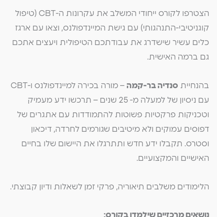
הצטרפו לקורס ייחודי המשלב את עקרונות ה-CBT (טיפול
קוגניטיבי-התנהגותי) עם גישת המיינדפולנס, וצאו עם ארגז
כלים עשיר שישדרג את עבודתכם הטיפולית ויעצים אתכם
גם ברמה האישית.
בהנחיית
סנדיה בר-קמה
– מורה בכירה למיינדפולנס ו-CBT
עם ניסיון של למעלה מ- 25 שנים – תרכשו ידע מעמיק
וטכניקות פרקטיות פשוטות להתמודדות עם אתגרים של
דפוסים עמוקים ולא מיטיבים שגורמים לחרדה, דיכאון
וסטרס. תקבלו ידע חדש ותתרגלו את היישום שלו בחיים
האישיים והמקצועיים.
הלימודים משלבים תיאוריה, פרקי זמן לשאלות ודיון קבוצתי.
נושאים מרכזיים שילמדו בקורס: