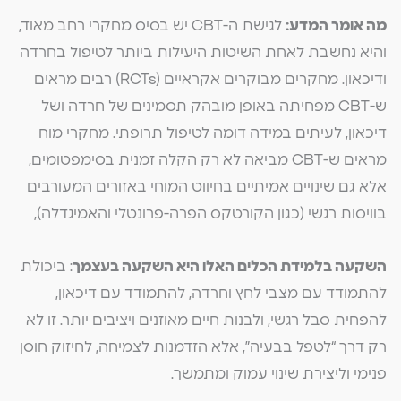
מה אומר המדע:
לגישת ה-CBT יש בסיס מחקרי רחב מאוד,
והיא נחשבת לאחת השיטות היעילות ביותר לטיפול בחרדה
ודיכאון. מחקרים מבוקרים אקראיים (RCTs) רבים מראים
ש-CBT מפחיתה באופן מובהק תסמינים של חרדה ושל
דיכאון, לעיתים במידה דומה לטיפול תרופתי. מחקרי מוח
מראים ש-CBT מביאה לא רק הקלה זמנית בסימפטומים,
אלא גם שינויים אמיתיים בחיווט המוחי באזורים המעורבים
בוויסות רגשי (כגון הקורטקס הפרה-פרונטלי והאמיגדלה),
השקעה בלמידת הכלים האלו היא השקעה בעצמך
: ביכולת
להתמודד עם מצבי לחץ וחרדה, להתמודד עם דיכאון,
להפחית סבל רגשי, ולבנות חיים מאוזנים ויציבים יותר. זו לא
רק דרך “לטפל בבעיה”, אלא הזדמנות לצמיחה, לחיזוק חוסן
פנימי וליצירת שינוי עמוק ומתמשך.