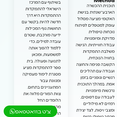
בשיתוף עם המרכז
תוכנית ההכשרה
הישראלי להתמקדות
הארבע־שנתית בגישת
ההתמקדות היא דרך
האקומי מציעה מסלול
חדשה להיות בקשר עם
עומק למטפלים לפיתוח
תחושות גוף המכילות
נוכחות טיפולית
ידיעה מורכבת, שטרם
מדויקת ומיומנויות
עובדה למילים, כדי
עבודה חווייתיות. הגישה
ללמוד להפוך אותה
משלבת התמקדות
למשמעות, ומכאן
בחוויה הנוכחית,
לתנועה ופעולה. בית
הקשבה פנימה והחוצה
ספר להתמקדות מציע
ועבודה עם תהליכים
מסגרת לימוד מעמיקה
רגשיים וגופניים בזמן
ומגוונת עבור
אמת. במהלך התוכנית
המתעניינים בתחום.
נרכשות מיומנויות
צוות המורים מלווה את
לעבודה עם דפוסים,
הלומדים החל
רמזים לא מילוליים
מהמפגש הראשון עם
צ'ט בוואטסאפ
ומצבי ויסות, לצד יצירת
ההתמקדות ועד
מרחב טיפולי בטוח