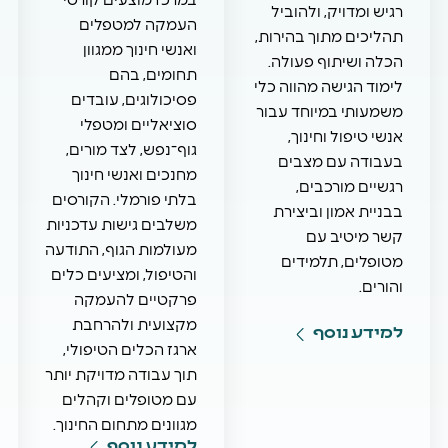
במרכז מוצעים קורסי
רגיש ומדויק, ולהוביל
העמקה למטפלים
תהליכים מתוך בהירות,
ואנשי חינוך ממגוון
הכלה ושיתוף פעולה.
תחומים, בהם
לימוד הגישה מהווה כלי
פסיכולוגים, עובדים
משמעותי במיוחד עבור
סוציאליים ומטפלי
אנשי טיפול וחינוך,
גוף־נפש, לצד מורים,
בעבודה עם מצבים
מחנכים ואנשי חינוך
רגשיים מורכבים,
בלתי פורמלי. הקורסים
בבניית אמון וביצירת
משלבים גישות עדכניות
קשר מיטיב עם
מעולמות הגוף, התודעה
מטופלים, תלמידים
והטיפול, ומציעים כלים
והורים.
פרקטיים להעמקה
מקצועית ולהרחבת
למידע נוסף
ארגז הכלים הטיפולי,
תוך עבודה מדויקת יותר
עם מטופלים וקהלים
מגוונים מתחום החינוך.
למידע נוסף