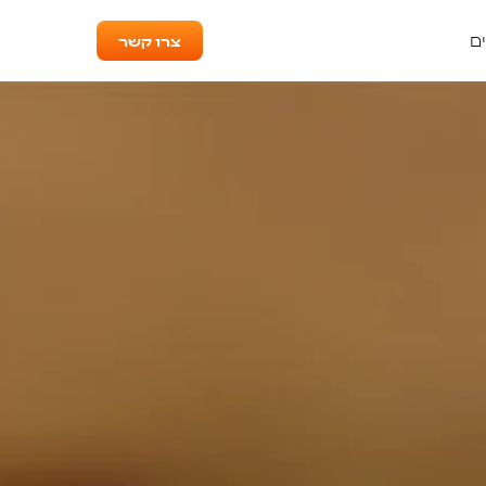
צרו קשר
ם