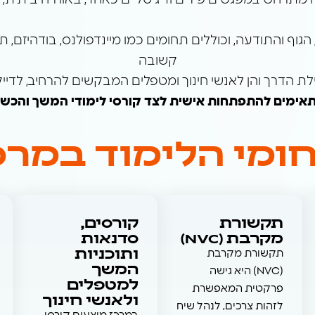
תרחש במפגשים פיזיים ודיגיטליים כאחד, באווירה ביתית,
קשובה
לת הדרך והן לאנשי חינוך ומטפלים המבקשים להרחיב, לדי
תאימים להתפתחות אישית לצד קורסי לימודי המשך והכשרו
ומי הלימוד במרכ
תקשורת
קורסים,
מקרבת (NVC)​
סדנאות
ותוכניות
תקשורת מקרבת
המשך
(NVC) היא גישה
למטפלים
פרקטית המאפשרת
ולאנשי חינוך
לזהות צרכים, לנהל שיח