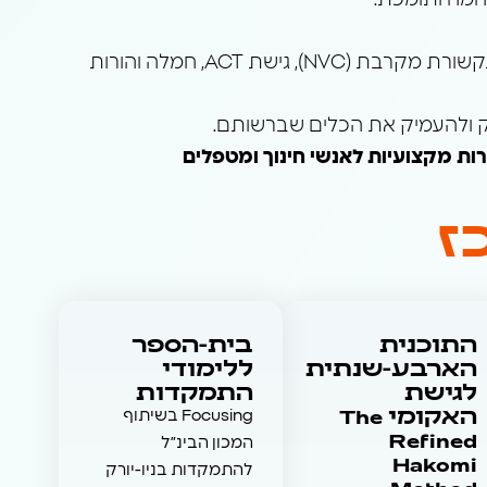
 חמה ותומכת.
במרכז גוף נפש משלבים בין עולמות הפסיכולוגיה, הגוף והתודעה, וכוללים תחומים כמו מיינדפולנס, בודהיזם, תקשורת מקרבת (NVC), גישת ACT, חמלה והורות
יק ולהעמיק את הכלים שברשותם.
ת מקצועיות לאנשי חינוך ומטפלים
ז
התוכנית
בית-הספר
הארבע-שנתית
ללימודי
לגישת
התמקדות
האקומי The
Focusing בשיתוף
Refined
המכון הבינ”ל
Hakomi
להתמקדות בניו-יורק
Method