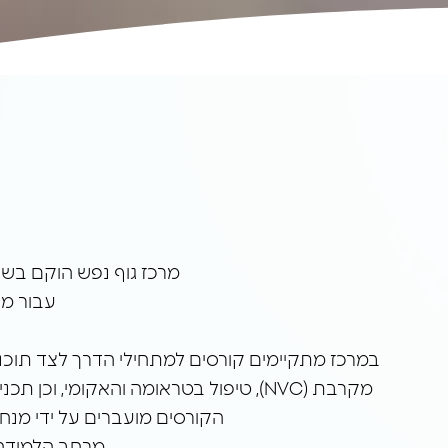
א
מרכז גוף נפש הוקם בשנת 1988 מתוך רצון ליצור מרחב ללמידה, חקירה והתפתחות אישית בתחומ
עבור מי
מקרבת (NVC), טיפול בטראומה והאקומי, וכן תכנים רלוונטיים נוספים מתחומי הטיפול, בדגש על הרחבת ארגז הכלים הטיפולי וחיבור בין ידע תיאורטי לפרקטיקה.
הקורסים מועברים על ידי מנחי