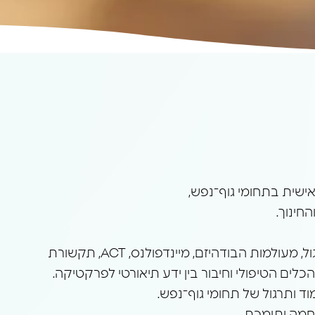
חינוך.
במרכז מתקיימים קורסים למתחילי הדרך לצד תוכניות לימוד מקצועיות וסדנאות עומק המשלבים התנסות ותרגול, מעולמות הבודהיזם, מיינדפולנס, ACT, תקשורת
וד ותרגול של תחומי גוף־נפש.