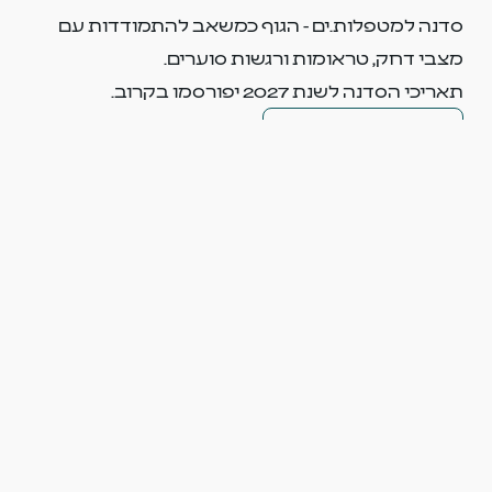
סדנה למטפלות.ים - הגוף כמשאב להתמודדות עם
מצבי דחק, טראומות ורגשות סוערים.
תאריכי הסדנה לשנת 2027 יפורסמו בקרוב.
למילוי שאלון התאמה
מתעניינים בקורס זה?
לייעוץ לימודים ולקבלת מידע מלא במייל ובוואטסאפ.