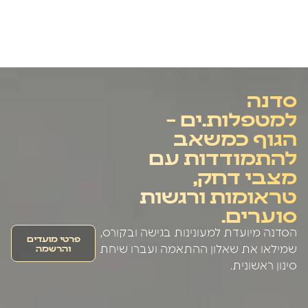
סדנה
למטפלות.ים –
הגוף כמשאב
להתמודדות עם
מצבי דחק,
טראומות ורגשות
סוערים.
הסדנה מיועדת למעונינות בגישה ובקורס,
פרטי מועדים
והרשמה
שמילאו את שאלון ההתאמה ועברו שיחת
סינון ראשונית.