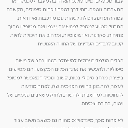
עבור מטפלים, מיינדפולנס הוא הרבה מעבר לטכניקה או
התערבות נוספת. זוהי דרך לטפח נוכחות טיפולית, הקשבה
עמוקה ועדינה, ויכולת לשהות עם מורכבות ואי־ודאות.
התרגול מסייע למטפל לפגוש את עצמו ואת מטופליו מתוך
פתיחות, סקרנות ואי־שיפוטיות, ומרחיב את היכולת להיות
קשוב לרבדים העדינים של החוויה האנושית.
הכלים הנלמדים יכולים להשתלב במגוון רחב של גישות
טיפוליות ולהעשיר את ארגז הכלים המקצועי. הם מסייעים
ביצירת מרחב טיפולי בטוח, קשוב ומכיל, המאפשר למטופל
לעצור, להתבונן בחוויה הפנימית שלו, לפתח מודעות
לתחושות, למחשבות ולרגשות, ולחזק משאבים פנימיים של
ויסות, בחירה וצמיחה.
לא פחות מכך, מיינדפולנס מהווה גם משאב חשוב עבור