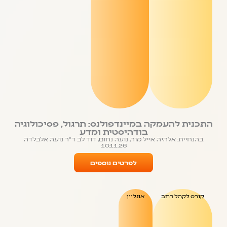
התכנית להעמקה במיינדפולנס: תרגול, פסיכולוגיה
בודהיסטית ומדע
בהנחיית: אלהיה אייל מור, נועה נחום, דוד לב ד"ר נועה אלבלדה
10.11.26
לפרטים נוספים
קורס לקהל רחב
אונליין