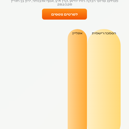
מנחים: פרופ' רבקה הלל לויאן ,קרן זלץ, אסף אלבוחר, ירון בן חורין
28.10.26
לפרטים נוספים
הסמכה רישמית
אונליין