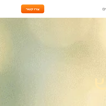
צרו קשר
ם
ש
ים
לתרגל