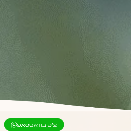
צ'ט בוואטסאפ